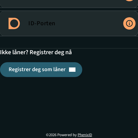
ID-Porten
Ikke låner? Registrer deg nå
Registrer deg som låner
Denne lenken åpnes i en ny 
©2026 Powered by
PhenixID