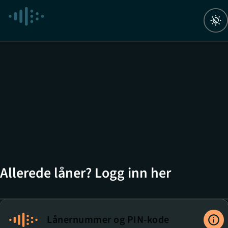
Navigert til ny side
Navigert til Autentiseringsalternativer
Allerede låner? Logg inn her
Lånernummer og PIN-kode