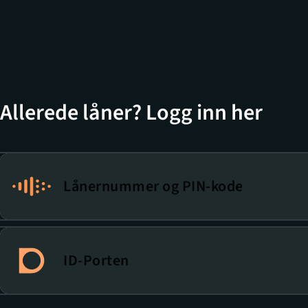
Allerede låner? Logg inn her
Lånernummer og PIN-kode
ID-Porten